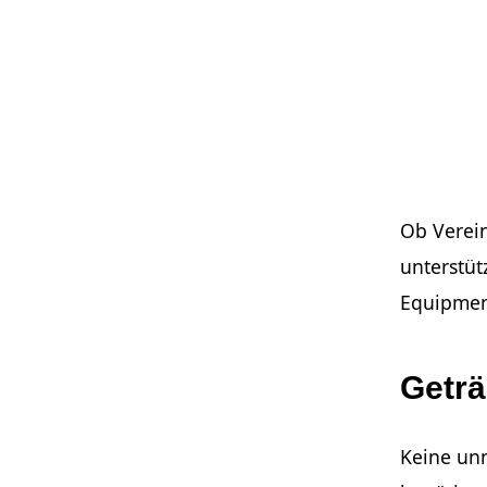
Ob Verein
unterstü
Equipmen
Getr
Keine unn