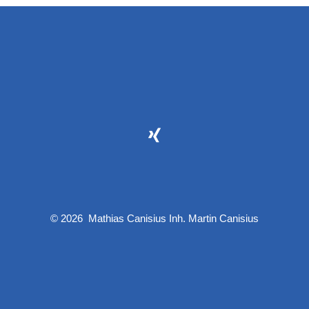
Xing
in
neuem
Tab
© 2026
Mathias Canisius Inh. Martin Canisius
öffnen