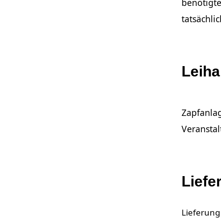
benötigt
tatsächli
Leiha
Zapfanlag
Veranstal
Liefe
Lieferung